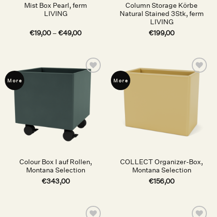
Mist Box Pearl, ferm
Column Storage Körbe
LIVING
Natural Stained 3Stk, ferm
LIVING
€
19,00
–
€
49,00
€
199,00
Auf die
Auf die
More
More
Wunschliste
Wunschliste
Colour Box I auf Rollen,
COLLECT Organizer-Box,
Montana Selection
Montana Selection
€
343,00
€
156,00