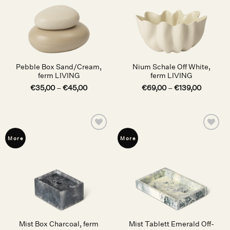
Pebble Box Sand/Cream,
Nium Schale Off White,
ferm LIVING
ferm LIVING
€
35,00
–
€
45,00
€
69,00
–
€
139,00
Auf die
Auf die
More
More
Wunschliste
Wunschliste
Mist Box Charcoal, ferm
Mist Tablett Emerald Off-