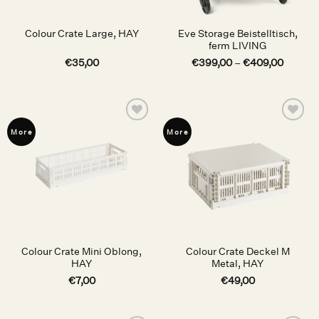
Eve Storage Beistelltisch,
Colour Crate Large, HAY
ferm LIVING
€
35,00
€
399,00
–
€
409,00
Auf die
Auf die
More
More
Wunschliste
Wunschliste
Colour Crate Mini Oblong,
Colour Crate Deckel M
HAY
Metal, HAY
€
7,00
€
49,00