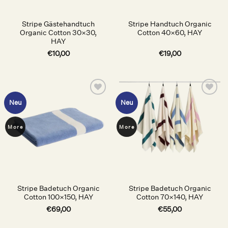
Stripe Gästehandtuch
Stripe Handtuch Organic
Organic Cotton 30×30,
Cotton 40×60, HAY
HAY
€
10,00
€
19,00
Auf die
Auf die
Neu
Neu
Wunschliste
Wunschliste
More
More
Stripe Badetuch Organic
Stripe Badetuch Organic
Cotton 100×150, HAY
Cotton 70×140, HAY
€
69,00
€
55,00