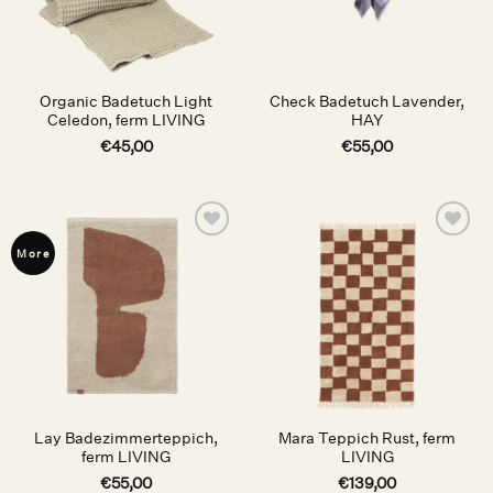
Organic Badetuch Light
Check Badetuch Lavender,
Celedon, ferm LIVING
HAY
€
45,00
€
55,00
Auf die
Auf die
More
Wunschliste
Wunschliste
Lay Badezimmerteppich,
Mara Teppich Rust, ferm
ferm LIVING
LIVING
€
55,00
€
139,00