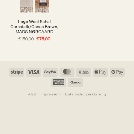
Logo Wool Schal
Cornstalk/Cocoa Brown,
MADS NØRGAARD
Ursprünglicher
Aktueller
€
150,00
€
75,00
Preis
Preis
war:
ist:
€150,00
€75,00.
Stripe
Visa
PayPal
MasterCard
Bank
Apple
Goog
Transfer
Pay
Pay
American
Klarna
Express
AGB
Impressum
Datenschutzerklärung